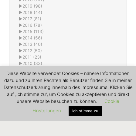
►
2019 (98)
►
2018 (44)
►
2017 (81)
►
2016 (78)
►
2015 (113)
►
2014 (56)
►
2013 (40)
►
2012 (50)
►
2011 (23)
►
2010 (33)
►
2009 (6)
Diese Website verwendet Cookies – nähere Informationen
►
2008 (22)
dazu und zu Ihren Rechten als Benutzer finden Sie in meiner
►
2007 (7)
Datenschutzerklärung innerhalb des Impressums. Klicken Sie
►
2006 (2)
auf „Ich stimme zu“, um Cookies zu akzeptieren und direkt
All content © Ralf Karpa (using
evolve
theme by
unsere Website besuchen zu können.
Cookie
Theme4Press • Powered by
WordPress)
Einstellungen
Ich stimme zu