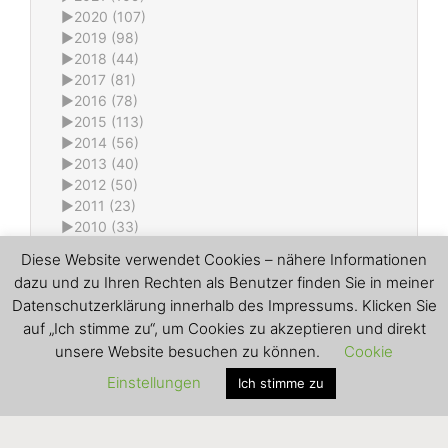
►
2020 (107)
►
2019 (98)
►
2018 (44)
►
2017 (81)
►
2016 (78)
►
2015 (113)
►
2014 (56)
►
2013 (40)
►
2012 (50)
►
2011 (23)
►
2010 (33)
►
2009 (6)
Diese Website verwendet Cookies – nähere Informationen
►
2008 (22)
dazu und zu Ihren Rechten als Benutzer finden Sie in meiner
►
2007 (7)
Datenschutzerklärung innerhalb des Impressums. Klicken Sie
►
2006 (2)
auf „Ich stimme zu“, um Cookies zu akzeptieren und direkt
All content © Ralf Karpa (using
evolve
theme by
unsere Website besuchen zu können.
Cookie
Theme4Press • Powered by
WordPress)
Einstellungen
Ich stimme zu