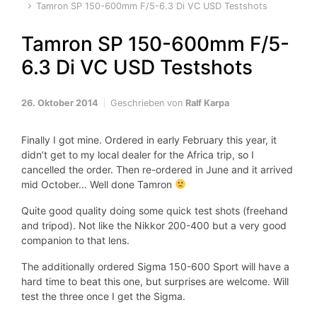
Tamron SP 150-600mm F/5-6.3 Di VC USD Testshots
Tamron SP 150-600mm F/5-
6.3 Di VC USD Testshots
26. Oktober 2014
Geschrieben von
Ralf Karpa
Finally I got mine. Ordered in early February this year, it
didn’t get to my local dealer for the Africa trip, so I
cancelled the order. Then re-ordered in June and it arrived
mid October… Well done Tamron
Quite good quality doing some quick test shots (freehand
and tripod). Not like the Nikkor 200-400 but a very good
companion to that lens.
The additionally ordered Sigma 150-600 Sport will have a
hard time to beat this one, but surprises are welcome. Will
test the three once I get the Sigma.