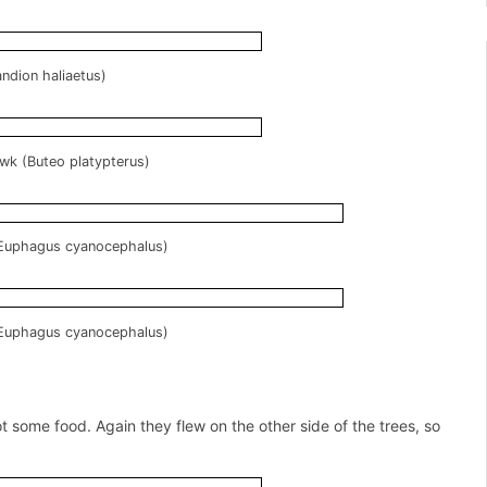
ndion haliaetus)
k (Buteo platypterus)
(Euphagus cyanocephalus)
(Euphagus cyanocephalus)
 some food. Again they flew on the other side of the trees, so