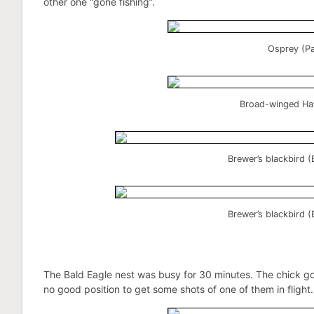
other one “gone fishing”.
Osprey (Pa
Broad-winged Haw
Brewer’s blackbird 
Brewer’s blackbird 
The Bald Eagle nest was busy for 30 minutes. The chick got
no good position to get some shots of one of them in flight.