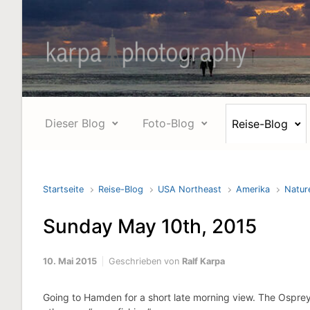
Zum Hauptinhalt springen
Dieser Blog
Foto-Blog
Reise-Blog
Startseite
Reise-Blog
USA Northeast
Amerika
Nature
Sunday May 10th, 2015
10. Mai 2015
Geschrieben von
Ralf Karpa
Going to Hamden for a short late morning view. The Ospreys