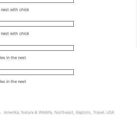
 nest with chick
 nest with chick
les in the nest
les in the nest
Amerika
,
Nature & Wildlife
,
Northeast
,
Raptors
,
Travel
,
USA