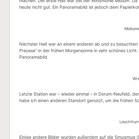
machen. Der erste Halt war bei der Windmühle Midlum. Da d
heute nicht gut. Ein Panoramabild ist jedoch dem Papierk
Midlum
Nächster Halt war an einem anderen ab und zu besuchten O
Preusse” in der frühen Morgensonne in sehr schönes Licht
Panoramabild.
Wre
Letzte Station war – wieder einmal – in Dorum-Neufeld, de
habe ich einen anderen Standort genutzt, um die frühen 
Leuchttur
Einige andere Bilder wurden außerdem auf die Smugmug-S