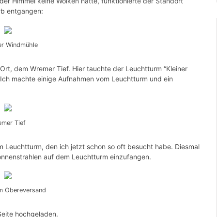
er Himmel keine Wolken hatte, funktionierte der Standort
orb entgangen:
er Windmühle
rt, dem Wremer Tief. Hier tauchte der Leuchtturm “Kleiner
. Ich machte einige Aufnahmen vom Leuchtturm und ein
mer Tief
m Leuchtturm, den ich jetzt schon so oft besucht habe. Diesmal
Sonnenstrahlen auf dem Leuchtturm einzufangen.
m Obereversand
eite hochgeladen.