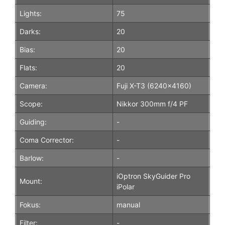
Lights:
75
Darks:
20
Bias:
20
Flats:
20
Camera:
Fuji X-T3 (6240×4160)
Scope:
Nikkor 300mm f/4 PF
Guiding:
-
Coma Corrector:
-
Barlow:
-
iOptron SkyGuider Pro
Mount:
iPolar
Fokus:
manual
Filter:
-